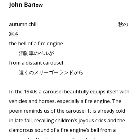
John Bar
low
autumn chill
秋の
寒さ
the bell of a fire engine
消防車のベルが
from a distant carousel
遠くのメリーゴーランドから
In the 1940s a carousel beautifully equips itself with
vehicles and horses, especially a fire engine. The
poem reminds us of the carousel. It is already cold
in late fall, recalling children’s joyous cries and the
clamorous sound of a fire engine’s bell from a