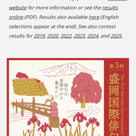
website
for more information or see the
results
online
(PDF). Results also available
here
(English
selections appear at the end). See also contest
results for
2019
,
2020
,
2022
,
2023
,
2024
, and
2025
.