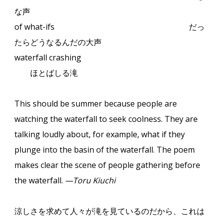
な声
of what-ifs
だっ
たらどうなるんだの大声
waterfall crashing
ほとばしる滝
This should be summer because people are
watching the waterfall to seek coolness. They are
talking loudly about, for example, what if they
plunge into the basin of the waterfall. The poem
makes clear the scene of people gathering before
the waterfall.
—Toru Kiuchi
涼しさを求めて人々が滝を見ているのだから、これは