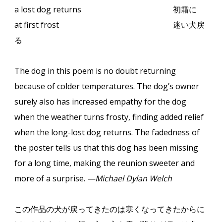
a lost dog returns
初霜に
at first frost
迷い犬戻
る
The dog in this poem is no doubt returning
because of colder temperatures. The dog’s owner
surely also has increased empathy for the dog
when the weather turns frosty, finding added relief
when the long-lost dog returns. The fadedness of
the poster tells us that this dog has been missing
for a long time, making the reunion sweeter and
more of a surprise.
—Michael Dylan Welch
この作品の犬が戻ってきたのは寒くなってきたからに