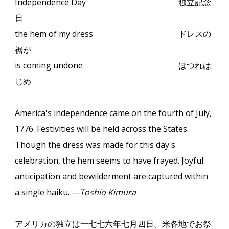
Independence Day
独立記念
日
the hem of my dress
ドレスの
裾が
is coming undone
ほつれは
じめ
America's independence came on the fourth of July,
1776. Festivities will be held across the States.
Though the dress was made for this day's
celebration, the hem seems to have frayed. Joyful
anticipation and bewilderment are captured within
a single haiku. —
Toshio Kimura
アメリカの独立は一七七六年七月四日。米各地でお祭