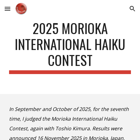
Skip to main content
Skip to navigation
2025 MORIOKA
INTERNATIONAL HAIKU
CONTEST
In September and October of 2025, for the seventh
time, I judged the Morioka International Haiku
Contest, again with Toshio Kimura. Results were
announced 16 November 2025 in Morioka, Japan.