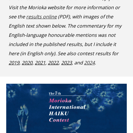
Visit the Morioka website for more information or
see the
results online
(PDF), with images of the
English text shown below. The commentary for my
English-language honourable mentions was not
included in the published results, but I include
it
here (in English only). See also contest results for
,
2019
,
2020
,
2021
,
2022
2023
, and
2024
.