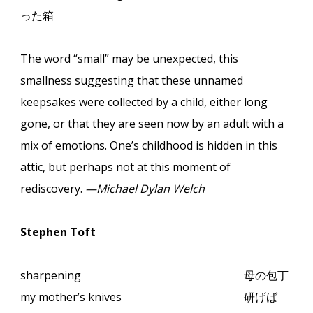
った箱
The word “small” may be unexpected, this
smallness suggesting that these unnamed
keepsakes were collected by a child, either long
gone, or that they are seen now by an adult with a
mix of emotions. One’s childhood is hidden in this
attic, but perhaps not at this moment of
rediscovery.
—Michael Dylan Welch
Stephen Toft
sharpening
母の包丁
my mother’s knives
研げば