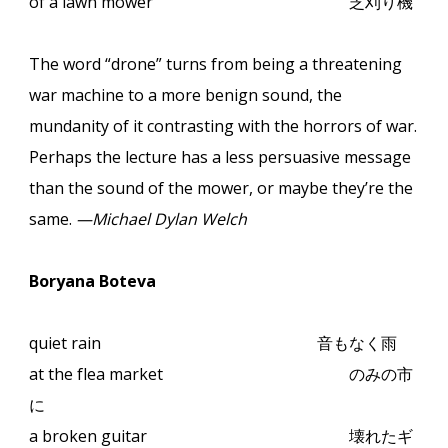
of a lawn mower
芝刈り機
The word “drone” turns from being a threatening
war machine to a more benign sound, the
mundanity of it contrasting with the horrors of war.
Perhaps the lecture has a less persuasive message
than the sound of the mower, or maybe they’re the
same.
—Michael Dylan Welch
Boryana Boteva
quiet rain
音もなく雨
at the flea market
のみの市
に
a broken guitar
壊れたギ