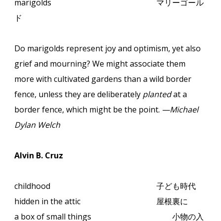
marigolds
マリーゴール
ド
Do marigolds represent joy and optimism, yet also
grief and mourning? We might associate them
more with cultivated gardens than a wild border
fence, unless they are deliberately
planted
at a
border fence, which might be the point.
—Michael
Dylan Welch
Alvin B. Cruz
childhood
子ども時代
hidden in the attic
屋根裏に
a box of small things
小物の入