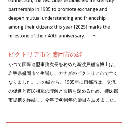
connection, the two cities established a sister-city
partnership in 1985 to promote exchange and
deepen mutual understanding and friendship
among their citizens; this year [2025] marks the
milestone of their 40th anniversary.
+
ビクトリア市と盛岡市の絆
かつて国際連盟事務次長を務めた新渡戸稲造博士は、
岩手県盛岡市で生誕し、カナダのビクトリア市で亡く
なりました。
この縁から、
1985
年に両都市は、交流
の促進と市民相互の理解と友情を深めるため、姉妹都
市提携を締結し、今年で
40
周年の節目を迎えました。