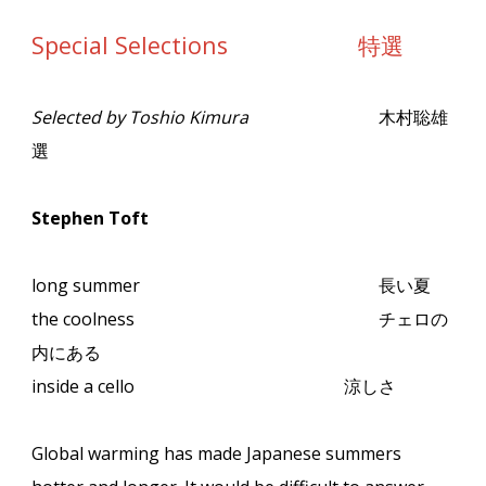
Special Selections 特選
Selected by Toshio Kimura
木村聡雄
選
Stephen Toft
long summer
長い夏
the coolness
チェロの
内にある
inside a cello
涼しさ
Global warming has made Japanese summers