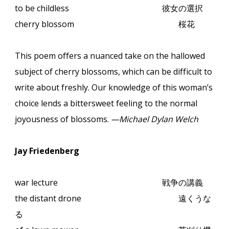
to be childless
彼女の選択
cherry blossom
桜花
This poem offers a nuanced take on the hallowed
subject of cherry blossoms, which can be difficult to
write about freshly. Our knowledge of this woman’s
choice lends a bittersweet feeling to the normal
joyousness of blossoms.
—Michael Dylan Welch
Jay Friedenberg
war lecture
戦争の講義
the distant drone
遠くうな
る